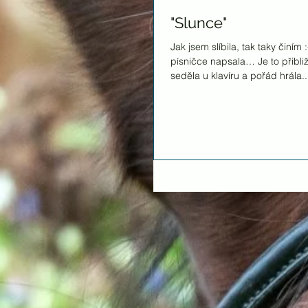
"Slunce"
Jak jsem slíbila, tak taky činím 
písničce napsala… Je to přibliž
seděla u klavíru a pořád hrála..