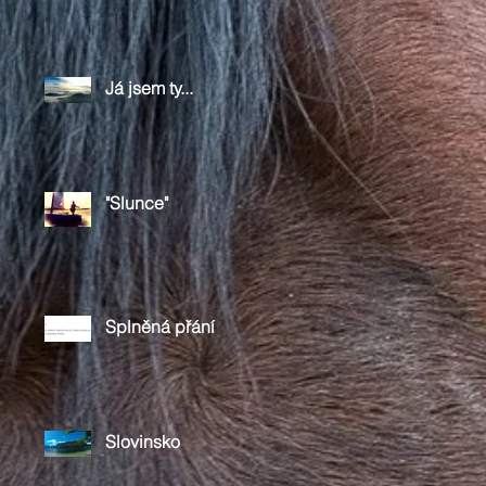
Já jsem ty...
"Slunce"
Splněná přání
Slovinsko