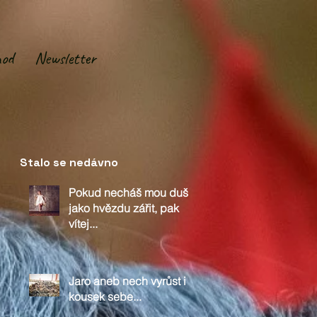
od
Newsletter
Stalo se nedávno
Pokud necháš mou duši
jako hvězdu zářit, pak
vítej...
Jaro aneb nech vyrůst i
kousek sebe...