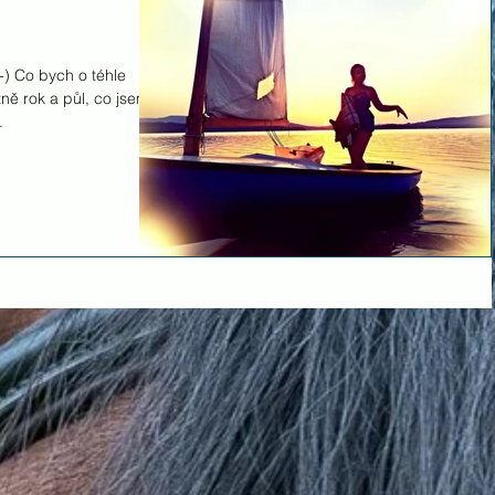
:-) Co bych o téhle
ně rok a půl, co jsem
.