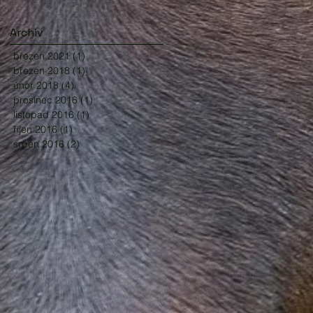
Archiv
březen 2021
(1)
1 příspěvek
březen 2018
(1)
1 příspěvek
únor 2018
(4)
4 příspěvky
prosinec 2016
(1)
1 příspěvek
listopad 2016
(1)
1 příspěvek
říjen 2016
(1)
1 příspěvek
srpen 2016
(2)
2 příspěvky