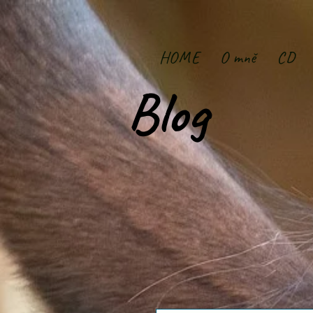
HOME
O mně
CD
Blog