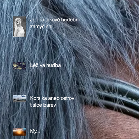
Jedno takové hudební
zamyšlení...
Léčivá hudba
Korsika aneb ostrov
tisíce barev
My...