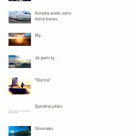
Korsika aneb ostrov
tisíce barev
My...
Já jsem ty...
"Slunce"
Splněná přání
Slovinsko