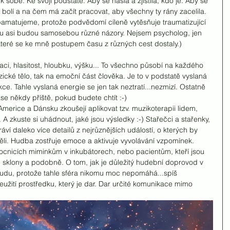
 sobě. Ke svojí podstatě. Aby se našla a zjistila, kdo je. Aby se 
stí bolí a na čem má začít pracovat, aby všechny ty rány zacelila. 
epamatujeme, protože podvědomí cíleně vytěsňuje traumatizující 
ku asi budou samosebou různé názory. Nejsem psycholog, jen 
které se ke mně postupem času z různých cest dostaly.)
aci, hlasitost, hloubku, výšku... To všechno působí na každého 
yzické tělo, tak na emoční část člověka. Je to v podstatě vyslaná 
e. Tahle vyslaná energie se jen tak neztratí...nezmizí. Ostatně 
se někdy příště, pokud budete chtít :-)
merice a Dánsku zkoušejí aplikovat tzv. muzikoterapii lidem, 
 A zkuste si uhádnout, jaké jsou výsledky :-) Stařečci a stařenky, 
áví daleko více detailů z nejrůznějších událostí, o kterých by 
i. Hudba zostřuje emoce a aktivuje vyvolávání vzpomínek. 
ocnicích miminkům v inkubátorech, nebo pacientům, kteří jsou 
 sklony a podobně. O tom, jak je důležitý hudební doprovod v 
budu, protože tahle sféra nikomu moc nepomáhá...spíš 
eužití prostředku, který je dar. Dar určité komunikace mimo 