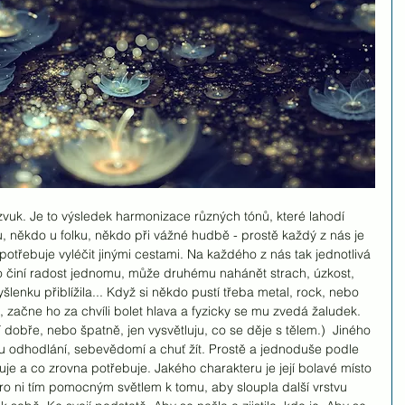
uk. Je to výsledek harmonizace různých tónů, které lahodí 
 někdo u folku, někdo při vážné hudbě - prostě každý z nás je 
potřebuje vyléčit jinými cestami. Na každého z nás tak jednotlivá 
co činí radost jednomu, může druhému nahánět strach, úzkost, 
šlenku přiblížila... Když si někdo pustí třeba metal, rock, nebo 
 začne ho za chvíli bolet hlava a fyzicky se mu zvedá žaludek. 
í dobře, nebo špatně, jen vysvětluju, co se děje s tělem.)  Jiného 
 odhodlání, sebevědomí a chuť žít. Prostě a jednoduše podle 
ruje a co zrovna potřebuje. Jakého charakteru je její bolavé místo 
pro ni tím pomocným světlem k tomu, aby sloupla další vrstvu 