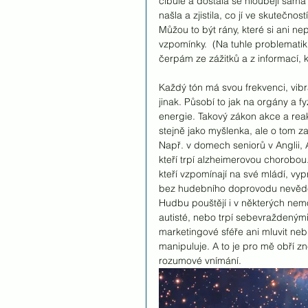
cibule a dostala se hlouběji sama k
našla a zjistila, co jí ve skutečno
Můžou to být rány, které si ani n
vzpomínky.  (Na tuhle problemati
čerpám ze zážitků a z informací, 
Každý tón má svou frekvenci, vibr
jinak. Působí to jak na orgány a f
energie. Takový zákon akce a reakc
stejně jako myšlenka, ale o tom za
Např. v domech seniorů v Anglii, A
kteří trpí alzheimerovou chorobou.
kteří vzpomínají na své mládí, vypr
bez hudebního doprovodu nevěděl
Hudbu pouštějí i v některých nem
autisté, nebo trpí sebevraždenými
marketingové sféře ani mluvit ne
manipuluje. A to je pro mě obří zn
rozumové vnímání.