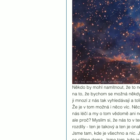
Někdo by mohl namítnout, že to ne
na to, že bychom se možná někdy 
ji mnozí z nás tak vyhledávají a toli
Že je v tom možná i něco víc. Ně
nás léčí a my o tom vědomě ani n
ale proč? Myslím si, že nás to v 
rozdíly - ten je takový a ten je o
Jsme tam, kde je všechno a nic. 
se cítíme doma. Jsme tam, kde j