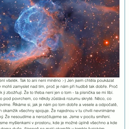
ní všelék. Tak to ani není míněno :-) Jen jsem chtěla poukázat 
mohli zamyslet nad tím, proč je nám při hudbě tak dobře. Proč 
k ji zbožňují. Že to třeba není jen o tom - ta písnička se mi líbí. 
co pod povrchem, co někdy zůstává rozumu skryté. Něco, co 
evíme. Říkáme si, jak je nám po tom dobře a vesele a odpočatě, 
ten okamžik všechny spojuje. Že najednou v tu chvíli nevnímáme 
naký. Že nesoudíme a nerozčilujeme se. Jsme v pocitu smíření. 
Jsme myšlenkami v prostoru, kde je možné úplně všechno a kde 
e doma duše. Alespoň na malý okamžik v tomhle fyzickém 