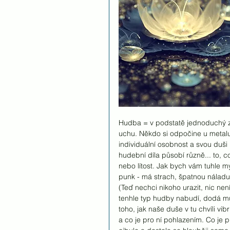
Hudba = v podstatě jednoduchý zv
uchu. Někdo si odpočine u metalu,
individuální osobnost a svou duši 
hudební díla působí různě... to, 
nebo lítost. Jak bych vám tuhle my
punk - má strach, špatnou náladu,
(Teď nechci nikoho urazit, nic nen
tenhle typ hudby nabudí, dodá mu
toho, jak naše duše v tu chvíli vib
a co je pro ní pohlazením. Co je 