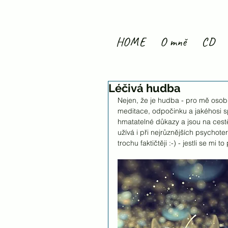
HOME
O mně
CD
Léčivá hudba
Nejen, že je hudba - pro mě osob
meditace, odpočinku a jakéhosi spl
hmatatelné důkazy a jsou na cest
užívá i při nejrůznějších psychoter
trochu faktičtěji :-) - jestli se mi to