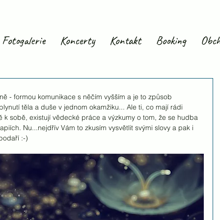
Fotogalerie
Koncerty
Kontakt
Booking
Obch
ně - formou komunikace s něčím vyšším a je to způsob 
ynutí těla a duše v jednom okamžiku... Ale ti, co mají rádi 
ě k sobě, existují vědecké práce a výzkumy o tom, že se hudba 
apiích. Nu...nejdřív Vám to zkusím vysvětlit svými slovy a pak i 
 podaří :-)